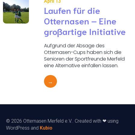
April 13
Laufen für die
Otternasen – Eine
großartige Initiative
Aufgrund der Absage des
Otternasen-Cups haben sich die
Senioren der Sportfreunde Merfeld
eine Alternative einfallen lassen.
→
© 2026 Otternasen Merfeld e.V.. Created with ❤ using
WordPress and
Kubio