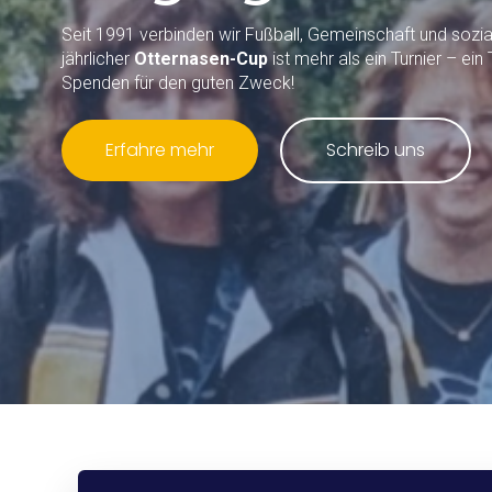
Seit 1991 verbinden wir Fußball, Gemeinschaft und soz
jährlicher
Otternasen-Cup
ist mehr als ein Turnier – ein
Spenden für den guten Zweck!
Erfahre mehr
Schreib uns