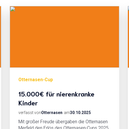
Otternasen-Cup
15.000€ für nierenkranke
Kinder
verfasst von
Otternasen
am
30.10.2025
Mit großer Freude übergaben die Otternasen
Merfeld den Erlös des Otternasen-Cups 2025.