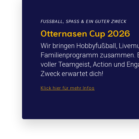
FUSSBALL, SPASS & EIN GUTER ZWECK
Otternasen Cup 2026
Wir bringen Hobbyfußball, Livemu
Familienprogramm zusammen. Ei
voller Teamgeist, Action und En
Zweck erwartet dich!
Klick hier für mehr Infos