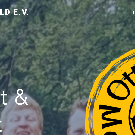
D E.V.
t &
t